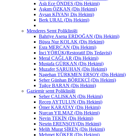
Aslı Ece ÖNDEŞ (Diş Hekimi)
Aşkım ÖZKAN (Diş Hekimi)
Aysan KİYAN( Diş Hekimi)
Berk URAL (Diş Hekimi)
Menderes Semt Polikliniği
Bahriye Asena ERDOĞAN (Diş Hekimi)
Büşra Nur KOLAK (Diş Hekimi)
Esra MERCAN (Diş Hekimi)
İnci YÖRÜK(Restoratif Diş Tedavisi)
Meral ÇAĞLAR (Diş Hekimi)
Mustafa GÜRKAN (Diş Hekimi)
Muzafer SARUHAN (Diş Hekimi)
Nagehan TÜRKMEN ERSOY (Diş Hekimi)
Seher Günhan BÖREKÇİ (Diş Hekimi)
Tuğçe BARAN (Diş Hekimi)
Gaziemir semt Polikliniği
Seher ÇALIŞKAN (Diş Hekimi)
Recep AYTULUN (Diş Hekimi)
Ömer KARATAY (Diş Hekimi)
Nurcan YILMAZ (Diş Hekimi)
Nevin TEKİN (Diş Hekimi)
Nesrin ERENSOY(Diş Hekimi)
Melih Murat ŞİREN (Diş Hekimi)
Mehmet KÖKER (Diş Hekimi)