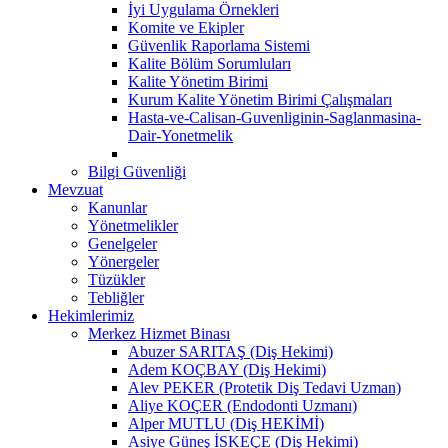
İyi Uygulama Örnekleri
Komite ve Ekipler
Güvenlik Raporlama Sistemi
Kalite Bölüm Sorumluları
Kalite Yönetim Birimi
Kurum Kalite Yönetim Birimi Çalışmaları
Hasta-ve-Calisan-Guvenliginin-Saglanmasina-
Dair-Yonetmelik
Bilgi Güvenliği
Mevzuat
Kanunlar
Yönetmelikler
Genelgeler
Yönergeler
Tüzükler
Tebliğler
Hekimlerimiz
Merkez Hizmet Binası
Abuzer SARITAŞ (Diş Hekimi)
Adem KOÇBAY (Diş Hekimi)
Alev PEKER (Protetik Diş Tedavi Uzman)
Aliye KOÇER (Endodonti Uzmanı)
Alper MUTLU (Diş HEKİMİ)
Asiye Güneş İSKEÇE (Diş Hekimi)