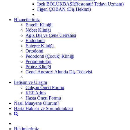
İpek BÖLÜKBAŞI(Restoratif Tedavi Uzmanı)
Figen ÇOBAN (Diş Hekimi)
Hizmetlerimiz
Engelli Kliniği
Nöbet Kliniği
Ağız Diş ve Çene Cerrahisi
Endodonti
Entegre Kliniği
Ortodonti
Pedodonti (Çocuk) Kliniği
Periodontoloji
Protez Kliniği
Genel Anestezi Altında Diş Tedavisi
İletişim ve Ulaşım
Çalışan Öneri Formu
KEP Adres
Hasta Öneri Formu
Nasıl Muayene Olurum?
Hasta Hakları ve Sorumlulukları
Hekimlerimiz