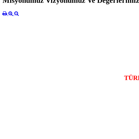
Misyonumuz Vizyonumuz Ve Değerlerimi
TÜR