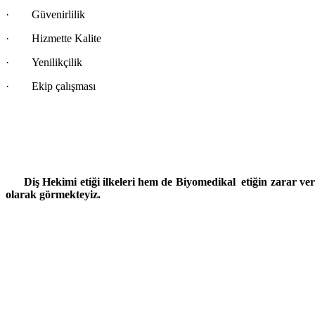
·
Güvenirlilik
·
Hizmette Kalite
·
Yenilikçilik
·
Ekip çalışması
Diş Hekimi etiği ilkeleri hem de Biyomedikal etiğin zarar verme
olarak görmek