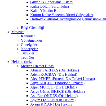
Güvenlik Raporlama Sistemi
Kalite Bölüm Sorumluları
Kalite Yönetim Birimi
Kurum Kalite Yönetim Birimi Çalışmaları
Hasta-ve-Calisan-Guvenliginin-Saglanmasina-Dai
Bilgi Güvenliği
Mevzuat
Kanunlar
Yönetmelikler
Genelgeler
Yönergeler
Tüzükler
Tebliğler
Hekimlerimiz
Merkez Hizmet Binası
Abuzer SARITAŞ (Diş Hekimi)
Adem KOÇBAY (Diş Hekimi)
Alev PEKER (Protetik Diş Tedavi Uzman)
Aliye KOÇER (Endodonti Uzmanı)
Alper MUTLU (Diş HEKİMİ)
Asiye Güneş İSKEÇE (Diş Hekimi)
Aslı Ece ÖNDEŞ (Diş Hekimi)
Aşkım ÖZKAN (Diş Hekimi)
Aysan KİYAN( Diş Hekimi)