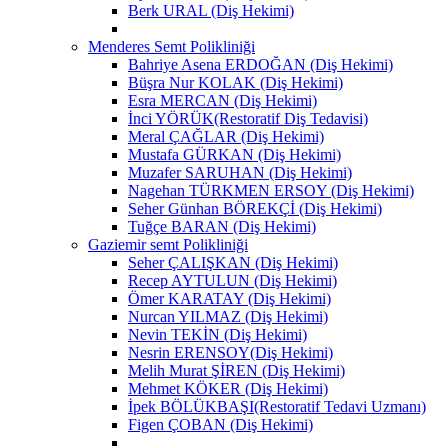
Berk URAL (Diş Hekimi)
Menderes Semt Polikliniği
Bahriye Asena ERDOĞAN (Diş Hekimi)
Büşra Nur KOLAK (Diş Hekimi)
Esra MERCAN (Diş Hekimi)
İnci YÖRÜK(Restoratif Diş Tedavisi)
Meral ÇAĞLAR (Diş Hekimi)
Mustafa GÜRKAN (Diş Hekimi)
Muzafer SARUHAN (Diş Hekimi)
Nagehan TÜRKMEN ERSOY (Diş Hekimi)
Seher Günhan BÖREKÇİ (Diş Hekimi)
Tuğçe BARAN (Diş Hekimi)
Gaziemir semt Polikliniği
Seher ÇALIŞKAN (Diş Hekimi)
Recep AYTULUN (Diş Hekimi)
Ömer KARATAY (Diş Hekimi)
Nurcan YILMAZ (Diş Hekimi)
Nevin TEKİN (Diş Hekimi)
Nesrin ERENSOY(Diş Hekimi)
Melih Murat ŞİREN (Diş Hekimi)
Mehmet KÖKER (Diş Hekimi)
İpek BÖLÜKBAŞI(Restoratif Tedavi Uzmanı)
Figen ÇOBAN (Diş Hekimi)