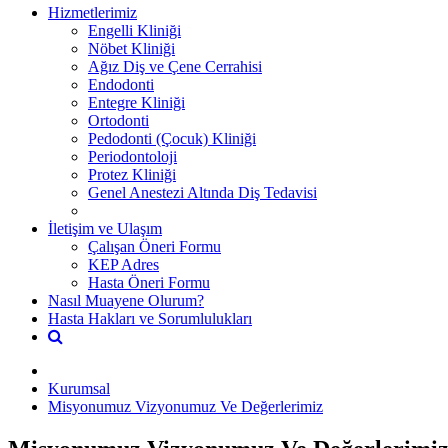
Hizmetlerimiz
Engelli Kliniği
Nöbet Kliniği
Ağız Diş ve Çene Cerrahisi
Endodonti
Entegre Kliniği
Ortodonti
Pedodonti (Çocuk) Kliniği
Periodontoloji
Protez Kliniği
Genel Anestezi Altında Diş Tedavisi
İletişim ve Ulaşım
Çalışan Öneri Formu
KEP Adres
Hasta Öneri Formu
Nasıl Muayene Olurum?
Hasta Hakları ve Sorumlulukları
Kurumsal
Misyonumuz Vizyonumuz Ve Değerlerimiz