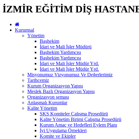
İZMİR EĞİTİM DİŞ HASTAN
Kurumsal
Yönetim
Başhekim
İdari ve Mali İşler Müdürü
Başhekim Yardımcısı
Başhekim Yardımcısı
İdari ve Mali İşler Müdür Yrd.
İdari ve Mali İşler Müdür Yrd.
Misyonumuz Vizyonumuz Ve Değerlerimiz
Tarihcemiz
Kurum Organizasyon Yapısı
Meslek Bazlı Organizasyon Yapısı
Organizasyon şeması
Anlaşmalı Kurumlar
Kalite Yönetim
SKS Komiteler Çalışma Prosedürü
Kalite Yönetim Birimi Çalışma Prosedürü
Kurum Amaç ve Hedefleri Eylem Planı
İyi Uygulama Örnekleri
Komite ve Ekipler