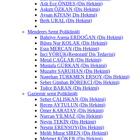
Aslı Ece ÖNDEŞ (Diş Hekimi)
Aşkım ÖZKAN (Diş Hekimi)
Aysan KİYAN( Diş Hekimi)
Berk URAL (Diş Hekimi)
Menderes Semt Polikliniği
Bahriye Asena ERDOĞAN (Diş Hekimi)
Büşra Nur KOLAK (Diş Hekimi)
Esra MERCAN (Diş Hekimi)
İnci YÖRÜK(Restoratif Diş Tedavisi)
Meral ÇAĞLAR (Diş Hekimi)
Mustafa GÜRKAN (Diş Hekimi)
Muzafer SARUHAN (Diş Hekimi)
Nagehan TÜRKMEN ERSOY (Diş Hekimi)
Seher Günhan BÖREKÇİ (Diş Hekimi)
Tuğçe BARAN (Diş Hekimi)
Gaziemir semt Polikliniği
Seher ÇALIŞKAN (Diş Hekimi)
Recep AYTULUN (Diş Hekimi)
Ömer KARATAY (Diş Hekimi)
Nurcan YILMAZ (Diş Hekimi)
Nevin TEKİN (Diş Hekimi)
Nesrin ERENSOY(Diş Hekimi)
Melih Murat ŞİREN (Diş Hekimi)
Mehmet KÖKER (Diş Hekimi)