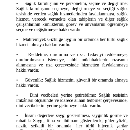
•
Sağlık kuruluşunu ve personelini, seçme ve değiştirme:
Sağlık kuruluşunu seçmeye, değiştirmeye ve seçtiği sağlık
tesisinde verilen sağlık hizmetlerinden faydalanmaya, sağlık
hizmeti verecek vermekte olan tabiplerin ve diğer sağlık
çalışanlarının kimliklerini, görev ve unvanlarını öğrenmeye
seçme ve değiştirmeye hakkı vardır.
•
Mahremiyet: Gizliliğe uygun bir ortamda her türlü sağlık
hizmeti almaya hakları vardır.
•
Reddetme, durdurma ve rıza: Tedaviyi reddetmeye,
durdurulmasını istemeye, tıbbi müdahalelerde rızasının
alınmasına ve rıza çerçevesinde hizmetten faydalanmaya
hakkı vardır.
•
Güvenlik: Sağlık hizmetini güvenli bir ortamda almaya
hakkı vardır.
•
Dini vecibeleri yerine getirebilme: Sağlık tesisinin
imkânları ölçüsünde ve idarece alınan tedbirler çerçevesinde,
dini vecibelerini yerine getirmeye hakkı vardır.
•
İnsani değerlere saygı gösterilmesi, saygınlık görme ve
rahatlık: Saygı, itina ve ihtimam gösterilerek, güler yüzlü,
nazik, şefkatli bir ortamda, her türlü hijyenik şartlar