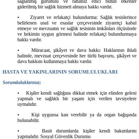
sağlanmış gürültülü ve rahatsız edici bütün etkenler
giderilmiş bir sağlık hizmeti almaya hakkı vardır.
•
Ziyaret ve refakatçi bulundurma: Sağlık tesislerince
belirlenen usul ve esaslar çerçevesinde ziyaretçi kabul
etmeye ve mevzuatın ve sağlık tesisinin imkânları ölçüsünde
ve hekimin uygun görmesi halinde refakatçi bulundurmaya
hakkı vardır.
•
Müracaat, şikâyet ve dava hakkı: Haklarının ihlali
halinde, mevzuat çerçevesinde her türlü başvuru, şikâyet ve
dava hakkını kullanmaya hakkı vardır.
HASTA VE YAKINLARININ SORUMLULUKLARI
Sorumluluklarınız;
•
Kişiler kendi sağlığına dikkat etmek için elinden geleni
yapmalı ve sağlıklı bir yaşam için verilen tavsiyelere
uymalıdır.
•
Kişi uygunsa kan verebilir ya da organ bağışında
bulunabilir.
•
Basit durumlarda kişiler kendi bakımlarını
yapmalıdır. Sosyal Güvenlik Durumu