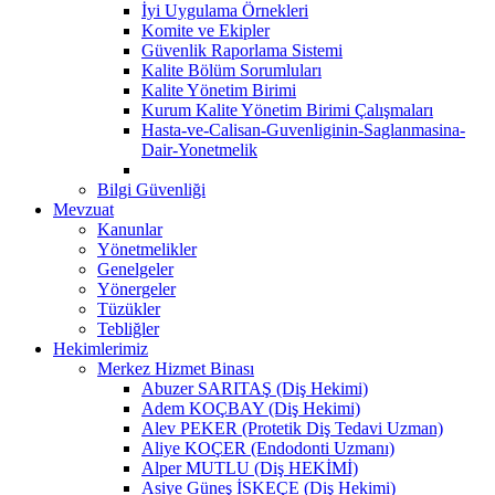
İyi Uygulama Örnekleri
Komite ve Ekipler
Güvenlik Raporlama Sistemi
Kalite Bölüm Sorumluları
Kalite Yönetim Birimi
Kurum Kalite Yönetim Birimi Çalışmaları
Hasta-ve-Calisan-Guvenliginin-Saglanmasina-
Dair-Yonetmelik
Bilgi Güvenliği
Mevzuat
Kanunlar
Yönetmelikler
Genelgeler
Yönergeler
Tüzükler
Tebliğler
Hekimlerimiz
Merkez Hizmet Binası
Abuzer SARITAŞ (Diş Hekimi)
Adem KOÇBAY (Diş Hekimi)
Alev PEKER (Protetik Diş Tedavi Uzman)
Aliye KOÇER (Endodonti Uzmanı)
Alper MUTLU (Diş HEKİMİ)
Asiye Güneş İSKEÇE (Diş Hekimi)