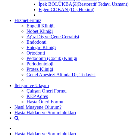
İpek BÖLÜKBAŞI(Restoratif Tedavi Uzmanı)
Figen ÇOBAN (Diş Hekimi)
Hizmetlerimiz
Engelli Kliniği
Nöbet Kliniği
Ağız Diş ve Çene Cerrahisi
Endodonti
Entegre Kliniği
Ortodonti
Pedodonti (Çocuk) Kliniği
Periodontoloji
Protez Kliniği
Genel Anestezi Altında Diş Tedavisi
İletişim ve Ulaşım
Çalışan Öneri Formu
KEP Adres
Hasta Öneri Formu
Nasıl Muayene Olurum?
Hasta Hakları ve Sorumlulukları
Hasta Hakları ve Sorumlulukları