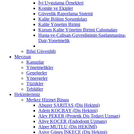
İyi Uygulama Örnekleri
Komite ve Ekipler
Güvenlik Raporlama Sistemi
Kalite Bölüm Sorumluları
Kalite Yönetim Birimi
Kurum Kalite Yönetim Birimi Çalışmaları
Hasta-ve-Calisan-Guvenliginin-Saglanmasina-
Dair-Yonetmelik
Bilgi Güvenliği
Mevzuat
Kanunlar
Yönetmelikler
Genelgeler
Yönergeler
Tüzükler
Tebliğler
Hekimlerimiz
Merkez Hizmet Binası
Abuzer SARITAŞ (Diş Hekimi)
Adem KOÇBAY (Diş Hekimi)
Alev PEKER (Protetik Diş Tedavi Uzman)
Aliye KOÇER (Endodonti Uzmanı)
Alper MUTLU (Diş HEKİMİ)
Asiye Güneş İSKEÇE (Diş Hekimi)