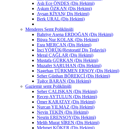
Aslı Ece ÖNDEŞ (Diş Hekimi)
Aşkım ÖZKAN (Diş Hekimi)
Aysan KİYAN( Diş Hekimi)
Berk URAL (Diş Hekimi)
Menderes Semt Polikliniği
Bahriye Asena ERDOĞAN (Diş Hekimi)
Büşra Nur KOLAK (Diş Hekimi)
Esra MERCAN (Diş Hekimi)
İnci YÖRÜK(Restoratif Diş Tedavisi)
Meral ÇAĞLAR (Diş Hekimi)
Mustafa GÜRKAN (Diş Hekimi)
Muzafer SARUHAN (Diş Hekimi)
Nagehan TÜRKMEN ERSOY (Diş Hekimi)
Seher Günhan BÖREKÇİ (Diş Hekimi)
Tuğçe BARAN (Diş Hekimi)
Gaziemir semt Polikliniği
Seher ÇALIŞKAN (Diş Hekimi)
Recep AYTULUN (Diş Hekimi)
Ömer KARATAY (Diş Hekimi)
Nurcan YILMAZ (Diş Hekimi)
Nevin TEKİN (Diş Hekimi)
Nesrin ERENSOY(Diş Hekimi)
Melih Murat ŞİREN (Diş Hekimi)
Mehmet KÖKER (Diş Hekimi)