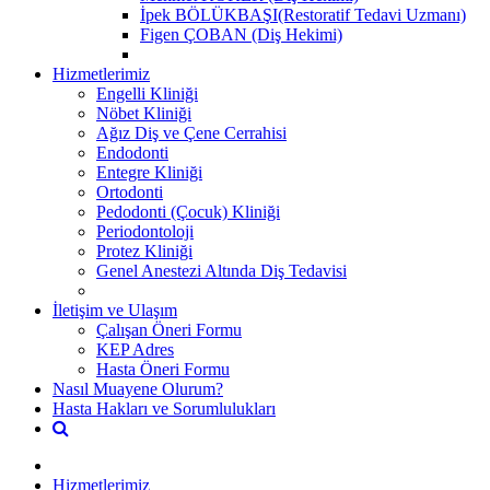
İpek BÖLÜKBAŞI(Restoratif Tedavi Uzmanı)
Figen ÇOBAN (Diş Hekimi)
Hizmetlerimiz
Engelli Kliniği
Nöbet Kliniği
Ağız Diş ve Çene Cerrahisi
Endodonti
Entegre Kliniği
Ortodonti
Pedodonti (Çocuk) Kliniği
Periodontoloji
Protez Kliniği
Genel Anestezi Altında Diş Tedavisi
İletişim ve Ulaşım
Çalışan Öneri Formu
KEP Adres
Hasta Öneri Formu
Nasıl Muayene Olurum?
Hasta Hakları ve Sorumlulukları
Hizmetlerimiz