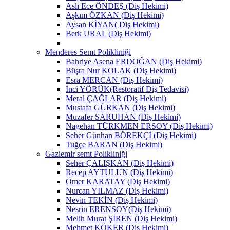
Aslı Ece ÖNDEŞ (Diş Hekimi)
Aşkım ÖZKAN (Diş Hekimi)
Aysan KİYAN( Diş Hekimi)
Berk URAL (Diş Hekimi)
Menderes Semt Polikliniği
Bahriye Asena ERDOĞAN (Diş Hekimi)
Büşra Nur KOLAK (Diş Hekimi)
Esra MERCAN (Diş Hekimi)
İnci YÖRÜK(Restoratif Diş Tedavisi)
Meral ÇAĞLAR (Diş Hekimi)
Mustafa GÜRKAN (Diş Hekimi)
Muzafer SARUHAN (Diş Hekimi)
Nagehan TÜRKMEN ERSOY (Diş Hekimi)
Seher Günhan BÖREKÇİ (Diş Hekimi)
Tuğçe BARAN (Diş Hekimi)
Gaziemir semt Polikliniği
Seher ÇALIŞKAN (Diş Hekimi)
Recep AYTULUN (Diş Hekimi)
Ömer KARATAY (Diş Hekimi)
Nurcan YILMAZ (Diş Hekimi)
Nevin TEKİN (Diş Hekimi)
Nesrin ERENSOY(Diş Hekimi)
Melih Murat ŞİREN (Diş Hekimi)
Mehmet KÖKER (Diş Hekimi)