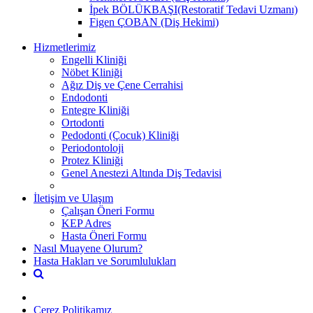
İpek BÖLÜKBAŞI(Restoratif Tedavi Uzmanı)
Figen ÇOBAN (Diş Hekimi)
Hizmetlerimiz
Engelli Kliniği
Nöbet Kliniği
Ağız Diş ve Çene Cerrahisi
Endodonti
Entegre Kliniği
Ortodonti
Pedodonti (Çocuk) Kliniği
Periodontoloji
Protez Kliniği
Genel Anestezi Altında Diş Tedavisi
İletişim ve Ulaşım
Çalışan Öneri Formu
KEP Adres
Hasta Öneri Formu
Nasıl Muayene Olurum?
Hasta Hakları ve Sorumlulukları
Çerez Politikamız