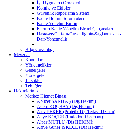
İyi Uygulama Örnekleri
Komite ve Ekipler
Güvenlik Raporlama Sistemi
Kalite Bölüm Sorumluları
Kalite Yönetim Birimi
Kurum Kalite Yönetim Birimi Çalışmaları
Hasta-ve-Calisan-Guvenliginin-Saglanmasina-
Dair-Yonetmelik
Bilgi Güvenliği
Mevzuat
Kanunlar
Yönetmelikler
Genelgeler
Yönergeler
Tüzükler
Tebliğler
Hekimlerimiz
Merkez Hizmet Binası
Abuzer SARITAŞ (Diş Hekimi)
Adem KOÇBAY (Diş Hekimi)
Alev PEKER (Protetik Diş Tedavi Uzman)
Aliye KOÇER (Endodonti Uzmanı)
Alper MUTLU (Diş HEKİMİ)
Asiye Güneş İSKEÇE (Diş Hekimi)